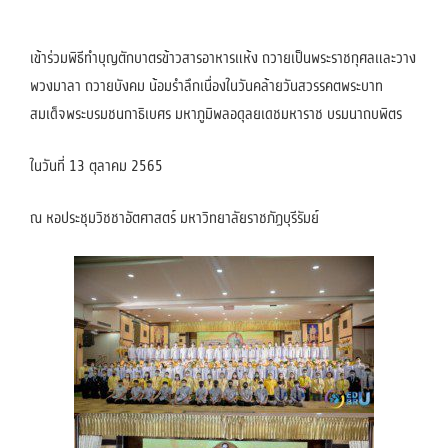
เข้าร่วมพิธีทำบุญตักบาตรข้าวสารอาหารแห้ง ถวายเป็นพระราชกุศลและวาง
พวงมาลา ถวายบังคม น้อมรำลึกเนื่องในวันคล้ายวันสวรรคตพระบาท
สมเด็จพระบรมชนกาธิเบศร มหาภูมิพลอดุลยเดชมหาราช บรมนาถบพิตร
ในวันที่ 13 ตุลาคม 2565
ณ หอประชุมวิชชาอัตศาสตร์ มหาวิทยาลัยราชภัฏบุรีรัมย์