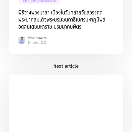
การทำนุบำรุงศิลปวัฒนธรรม
พิธีวางพวงมาลา เนื่องในวันคล้ายวันสวรรคต
พระบาทสมเด็จพระบรมชนกาธิเบศรมหาภูมิพล
อดุลยเดชมหาราช บรมนาถบพิตร
วรัชยา ทองแสน
13 ตุลาคม 2022