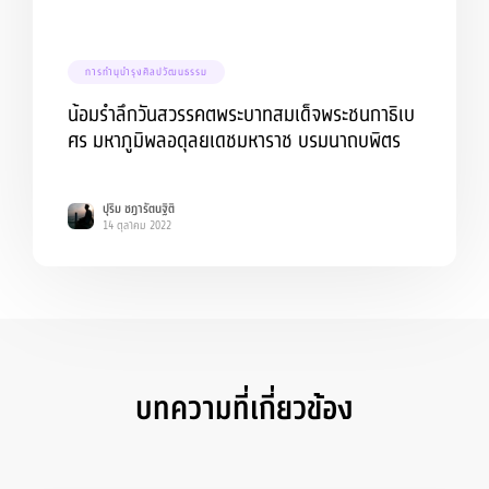
การทำนุบำรุงศิลปวัฒนธรรม
น้อมรำลึกวันสวรรคตพระบาทสมเด็จพระชนกาธิเบ
ศร มหาภูมิพลอดุลยเดชมหาราช บรมนาถบพิตร
ปุริม ชฎารัตนฐิติ
14 ตุลาคม 2022
บทความที่เกี่ยวข้อง