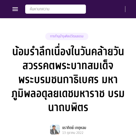
การทำนุบำรุงศิลปวัฒนธรรม
น้อมรำลึกเนื่องในวันคล้ายวัน
Members
Groups
สวรรคตพระบาทสมเด็จ
พระบรมชนกาธิเบศร มหา
ภูมิพลอดุลยเดชมหาราช บรม
นาถบพิตร
ธราทิตย์ เกตุหอม
13 ตุลาคม 2022