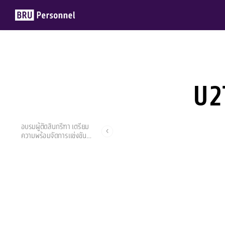
U2
Members
Groups
อบรมผู้ตัดสินกรีฑา เตรียม
ความพร้อมจัดการแข่งขัน
กีฬา
นพดล อิ่มสุด
13 กันยายน 2022