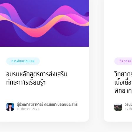
การพัฒนาตนเอง
กิจกรรม
อบรมหลักสูตรการส่งเสริม
วิทยาก
ทักษะการเรียนรู้ฯ
เนื้อเยื
พิทยาค
ผู้ช่วยศาสตราจารย์ ดร.นิตยา บรรณประสิทธิ์
วรนุช
10 กันยายน 2022
12 ก