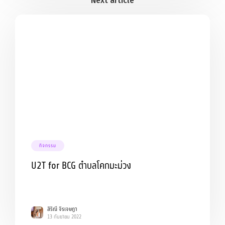
กิจกรรม
U2T for BCG ตำบลโคกมะม่วง
สิริณี จิรเจษฎา
13 กันยายน 2022