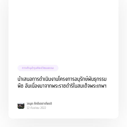
การทำนุบำรุงศิลปวัฒนธรรม
นำเสนอการดำเนินงานโครงการอนุรักษ์พันธุกรรม
พืช อันเนื่องมาจากพระราชดำริในสมเด็จพระเทพฯ
วรนุช ภักดีเดชาเกียรติ
12 กันยายน 2022