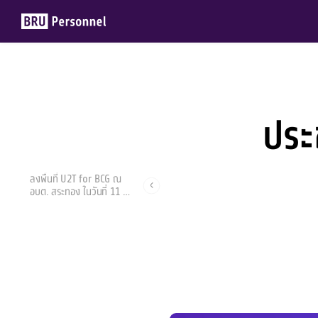
ประ
Members
Groups
ลงพื้นที่ U2T for BCG ณ
อบต. สระทอง ในวันที่ 11 กค
2565
รองศาสตราจารย์ ดร.ภัทรนันท์ ทวดอาจ
11 กรกฎาคม 2022