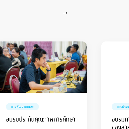
การพัฒนาตนเอง
การพัฒน
อบรมประกันคุณภาพการศึกษา
อบรมกา
ของสาย