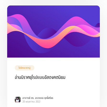
ไม่มีหมวดหมู่
อ่านนิราศยุโรปแบบอัสดงคตนิยม
อาจารย์ ดร. อรวรรณ ฤทธิ์ศรีธร
20 พฤษภาคม 2022