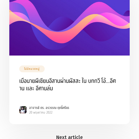
ไม่มีหมวดหมู่
เมื่อนายผีเขียนอีสานผ่านผัสสะ ใน บทกวี โอ้…อีศ
าน และ อีศานล่ม
อาจารย์ ดร. อรวรรณ ฤทธิ์ศรีธร
20 พฤษภาคม 2022