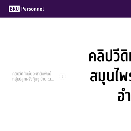
คลิปวีด
Members
Groups
สมุนไพ
คลิปวีดิทัศน์ประชาสัมพันธ์
กลุ่มปลูกฝรั่งกิมจู บ้านหนอง
ปุ่น ตำบลสองชั้น อำเภอ
อำ
กระสัง จังหวัดบุรีรัมย์
จงกล ศิริประภา
24 มีนาคม 2022