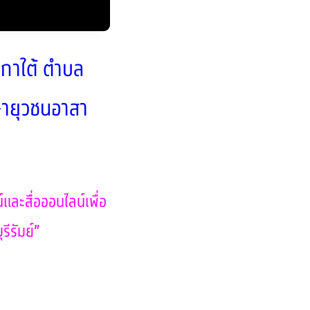
ะกาใต้ ตำบล
กษายุวชนอาสา
ละสื่อออนไลน์เพื่อ
ีรัมย์”