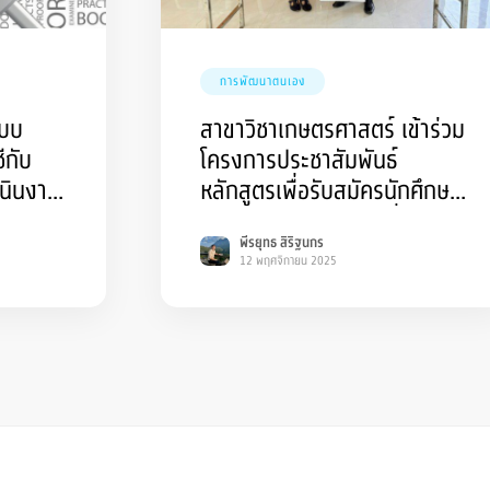
การพัฒนาตนเอง
ะบบ
สาขาวิชาเกษตรศาสตร์ เข้าร่วม
กับ
โครงการประชาสัมพันธ์
นินงาน
หลักสูตรเพื่อรับสมัครนักศึกษา
นบัญชี
ระดับปริญญาตรี รอบที่ 2
พีรยุทธ สิริฐนกร
กเฉียง
ประจำปีการศึกษา 2569
12 พฤศจิกายน 2025
มหาวิทยาลัยราชภัฏบุรีรัมย์