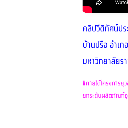
คลิปวีดิทัศน์ป
บ้านปรือ อำเภอ
มหาวิทยาลัยราช
#ภายใต้โครงการยุวช
ยกระดับผลิตภัณฑ์ชุม