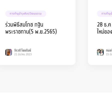
การทำนุบำรุงศิลปวัฒนธรรม
การทำนุ
ร่วมพิธีสมโภช กฐิน
28 ธ.ค
พระราชทาน(5 พ.ย.2565)
ใหม่ขอ
จิรวดี โยยรัมย์
กมลร
21 มีนาคม 2023
15 ม