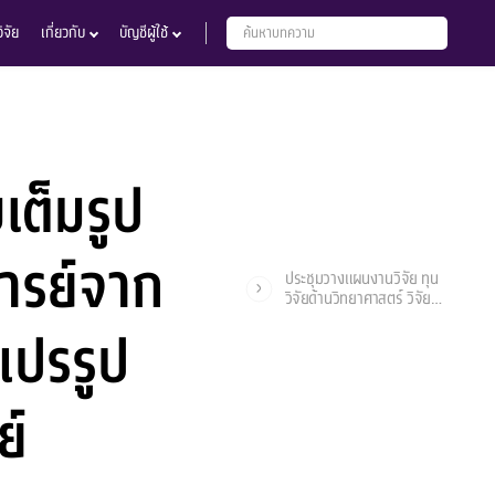
จัย
เกี่ยวกับ
บัญชีผู้ใช้
ต็มรูป
ารย์จาก
ประชุมวางแผนงานวิจัย ทุน
วิจัยด้านวิทยาศาสตร์ วิจัย
และนวัตกรรม (ววน.) ประจำ
แปรรูป
ปีงบประมาณ พ.ศ.2565
ย์