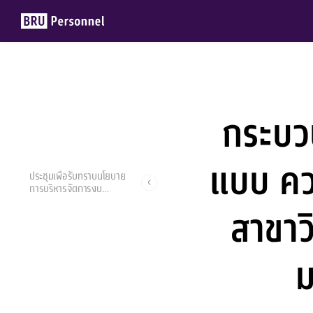
กระบว
Members
Groups
แบบ คว
ประชุมเพื่อรับทราบนโยบาย
การบริหารจัดการงบ
ประมาณ ทุนอุดหนุนวิจัย :
สาขาว
งบประมาณด้านวิทยาศาสตร์
วิจัยและนวัตกรรม (ววน.)
ประจำปีงบประมาณ 2565
ม
ผศ.ดร.อมรเทพ วันดี
14 มีนาคม 2022