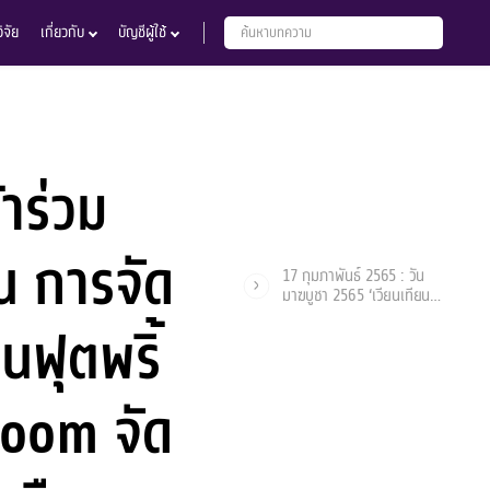
จัย
เกี่ยวกับ
บัญชีผู้ใช้
าร่วม
น การจัด
17 กุมภาพันธ์ 2565 : วัน
มาฆบูชา 2565 ‘เวียนเทียน
ออนไลน์’ รับบุญแบบ New
ฟุตพริ้
Normal
Zoom จัด