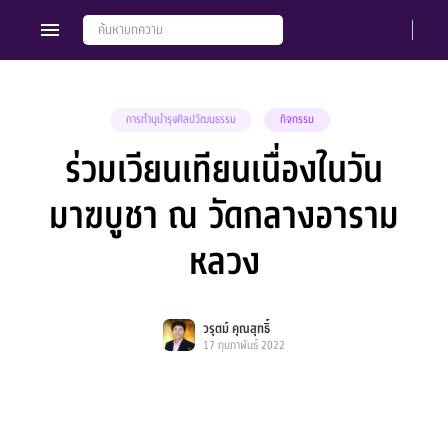
การทำนุบำรุงศิลปวัฒนธรรม
กิจกรรม
ร่วมเวียนเทียนเนื่องในวัน
Members
Groups
มาฆบูชา ณ วัดกลางอาราม
หลวง
วรุตม์ คุณสุทธิ์
17 กุมภาพันธ์ 2022