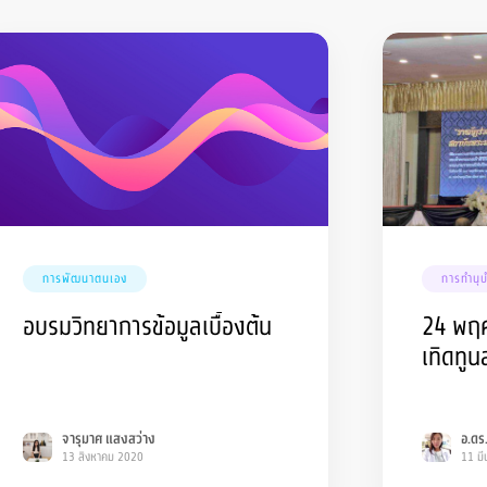
การพัฒนาตนเอง
การทำนุ
อบรมวิทยาการข้อมูลเบื้องต้น
24 พฤศ
เทิดทู
จารุมาศ แสงสว่าง
อ.ดร
13 สิงหาคม 2020
11 ม