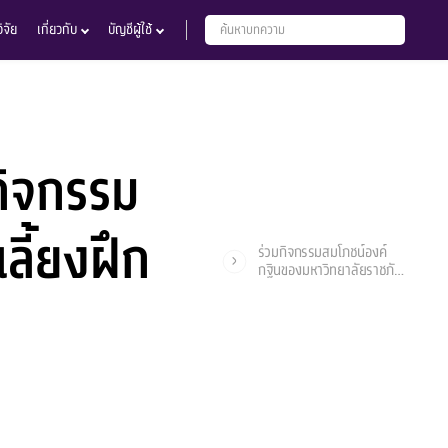
จัย
เกี่ยวกับ
บัญชีผู้ใช้
กิจกรรม
ลี้ยงฝึก
ร่วมกิจกรรมสมโภชน์องค์
กฐินของมหาวิทยาลัยราชภัฏ
บุรีรัมย์