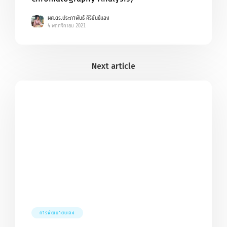
ผศ.ดร.ประภาพันธ์ ศิริขันธ์แสง
4 พฤศจิกายน 2021
การพัฒนาตนเอง