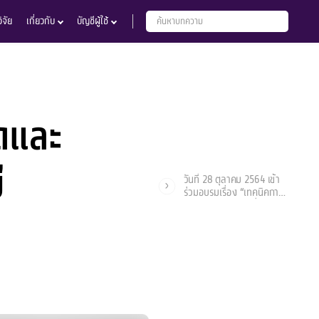
จัย
เกี่ยวกับ
บัญชีผู้ใช้
ัดและ
่
วันที่ 28 ตุลาคม 2564 เข้า
ร่วมอบรมเรื่อง “เทคนิคการ
วิเคราะห์สารด้วยเครื่อง
Differential Scanning
Calorimeter (DSC) &
Thermogravimetric
Analyzer (TGA) และการ
ประยุกต์การใช้งาน” ในรูป
แบบออนไลน์ จัดโดย ศูนย์
เครื่องมือกลาง มหาวิทยาลัย
มหาสารคาม