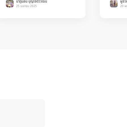
นาฏนลิน บุญโชติวิวัฒน์
ผู้ช
ที่จบจ
25 เมษายน 2025
20 พ