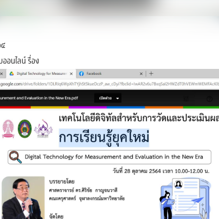
๖๔
บออนไลน์ รื่อง