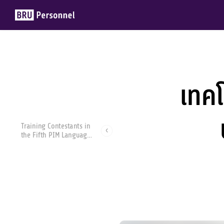
เทคโ
Members
Groups
Training Contestants in
the Fifth PIM Language
Competition “Business
Story-telling
Competition”
วริษฐา รัตนวโรภาส
28 ตุลาคม 2021