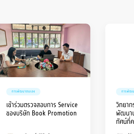
การพัฒนาตนเอง
การพัฒน
เข้าร่วมตรวจสอบการ Service
วิทยา
ของบริษัท Book Promotion
พัฒนานว
ทัศน์ที
คณิตศา