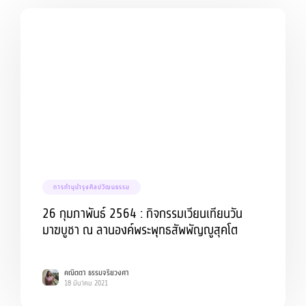
การทำนุบำรุงศิลปวัฒนธรรม
26 กุมภาพันธ์ 2564 : กิจกรรมเวียนเทียนวัน
มาฆบูชา ณ ลานองค์พระพุทธสัพพัญญูสุคโต
คณิตตา ธรรมจริยวงศา
18 มีนาคม 2021