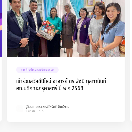
การทำนุบำรุงศิลปวัฒนธรรม
เข้าร่วมสวัสดีปีใหม่ อาจารย์ ดร.พัชนี กุลฑานันท์
คณบดีคณะครุศาสตร์ ปี พ.ศ.2568
ผู้ช่วยศาสตราจารย์ไพรัชช์ จันทร์งาม
9 มกราคม 2025