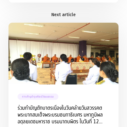
การทำนุบำรุงศิลปวัฒนธรรม
ร่วมทำบัญตักบาตรเนื่องในวันคล้ายวันสวรรคต
พระบาทสมเด็จพระบรมชนกาธิเบศร มหาภูมิพล
อดุลยเดชมหาราช บรมนาถบพิตร ในวันที่ 12