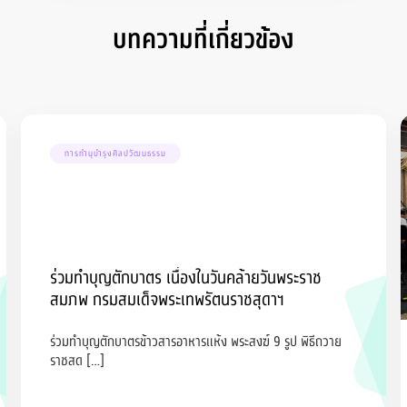
บทความที่เกี่ยวข้อง
การทำนุบำรุงศิลปวัฒนธรรม
ร่วมทำบุญตักบาตร เนื่องในวันคล้ายวันพระราช
สมภพ กรมสมเด็จพระเทพรัตนราชสุดาฯ
ร่วมทำบุญตักบาตรข้าวสารอาหารแห้ง พระสงฆ์ 9 รูป พิธีถวาย
ราชสด […]