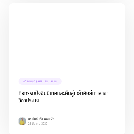
การทำนุบำรุงศิลปวัฒนธรรม
กิจกรรมปัจฉิมนิเทศและคืนสู่เหย้าศิษย์เก่าสาขา
วิชาประมง
ดร.นันท์นภัส พอนเพี้ย
23 มีนาคม 2020