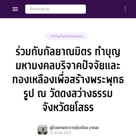
การทำนุบำรุงศิลปวัฒนธรรม
ร่วมกับกัลยาณมิตร ทำบุญ
Members
Groups
มหามงคลบริจาคปัจจัยและ
ทองเหลืองเพื่อสร้างพระพุทธ
รูป ณ วัดดงสว่างธรรม
จังหวัดยโสธร
ผู้ช่วยศาสตราจารย์รุ่งเรือง งาหอม
22 มีนาคม 2020