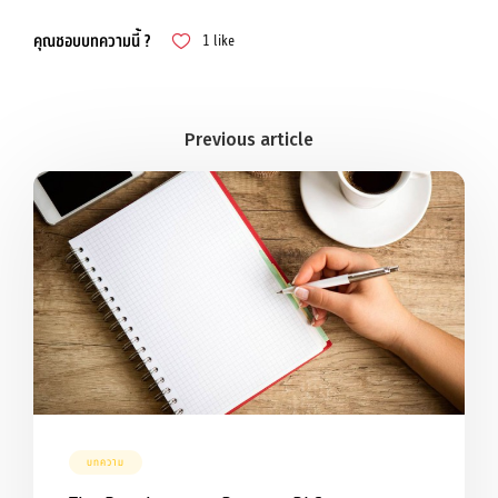
คุณชอบบทความนี้ ?
1
like
บทความ