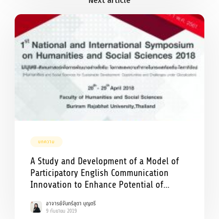
บทความ
A Study and Development of a Model of
Participatory English Communication
Innovation to Enhance Potential of
Personnel to the International: A Case
อาจารย์จันทร์สุดา บุญตรี
Study of Buriram Rajabhat University
9 กันยายน 2019