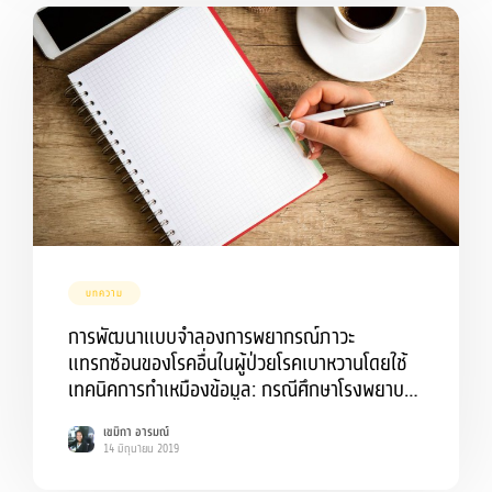
บทความ
การพัฒนาแบบจำลองการพยากรณ์ภาวะ
แทรกซ้อนของโรคอื่นในผู้ป่วยโรคเบาหวานโดยใช้
เทคนิคการทำเหมืองข้อมูล: กรณีศึกษาโรงพยาบาล
ปทุมธานี
เขมิกา อารมณ์
14 มิถุนายน 2019