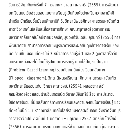
รับการวิจัย. พิมพ์ครั้งที่ 7. กรุงเทพฯ วาสนา แสงศรี. (2555). การพัฒนา
บทเรียนบนเว็บช่วยสอนแบบการเรียนรู้เป็นทีมเพื่อส่งเสริมความสามัคคี
สำหรับ นักเรียนชั้นมัธยมศึกษาปีที่ 5. วิทยานิพนธ์ศึกษาศาสตรมหาบัณฑิต
สาขาวิชาเทคโนโลยีและสื่อสารการศึกษา คณะครุศาสตร์อุตสาหกรรม
มหาวิทยาลัยเทคโนโลยีราชมงคลธัญบุรี วงศ์วันเฉลิม อุดมทวี (2556) การ
พัฒนาความสามารถการคิดเชิงบูรณาการและผลสัมฤทธิ์ทางการเรียนของ
นักเรียนชั้น มัธยมศึกษาปีที่ 3 หน่วยการเรียนรู้ที่ 1 และ 2 ภูมิศาสตร์ทวีป
อเมริกาเหนือและใต้ โดยใช้รูปแบบการเรียนรู้ แบบใช้ปัญหาเป็นฐาน
(Problem-Based Learning) ร่วมกับเทคนิคห้องเรียนกลับทาง
(Flipped- classroom). วิทยานิพนธ์ปริญญา ศึกษาศาสตรมหาบัณฑิต
มหาวิทยาลัยขอนแก่น. วิทยา คณาวงษ์. (2554). ผลของการใช้
คอมพิวเตอร์ช่วยสอนผ่านอินเทอร์เน็ต วิชาเคมีอินทรีย์เรื่อง สารประกอบ
ไฮโดรคาร์บอน ที่มีผลสัมฤทธิ์ทางการเรียนและความคงทนในการเรียนรู้ ของ
ศึกษาชั้นปีที่ 1. มหาวิทยาลัย เทคโนโลยีราชมงคลตะวันออก จังหวัดจันทบุรี
วารสารวิจัยปีที่ 7 ฉบับที่ 1 มกราคม - มิถุนายน 2557. สิทธิชัย ไตรโยธี.
(2556). การพัฒนาบทเรียนคอมพิวเตอร์ช่วยสอนมัลติมีเดียกลุ่มสาระการ