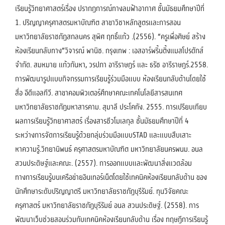
เรียนรู้วิทยาศาสตร์เรื่อง ปรากฏการณ์ทางลมฟ้าอากาศ ชั้นมัธยมศึกษาปีที่
1. ปริญญาครุศาสตรมหาบัณฑิต สาขาวิชาหลักสูตรและการสอน
มหาวิทยาลัยราชภัฏสกลนคร สุพิศ ฤทธิ์แก้ว .(2556). “ครูเพื่อศิษย์ สร้าง
ห้องเรียนกลับทาง”วิจารณ์ พานิช. กรุงเทพ : เอสอาร์พริ้นติ้งแมสโปรดักส์
จำกัด. สมหมาย แก้วกันหา, วรปภา อารีราษฎร์ และ ธรัช อารีราษฎร์.2558.
การพัฒนารูปแบบกิจกรรมการเรียนรู้ร่วมมือแบบ ห้องเรียนกลับด้านโดยใช้
สื่อ อีดีแอลทีวี. สาขาคอมพิวเตอร์ศึกษาคณะเทคโนโลยีสารสนเทศ
มหาวิทยาลัยราชภัฏมหาสารคาม. สุมาลี ประโคทัง. 2555. การเปรียบเทียบ
ผลการเรียนรู้วิทยาศาสตร์ เรื่องสารชีวโมเลกุล ชั้นมัธยมศึกษาปีที่ 4
ระหว่างการจัดการเรียนรู้ด้วยกลุ่มร่วมมือแบบSTAD และแบบสืบเสาะ
หาความรู้.วิทยานิพนธ์ ครุศาสตรมหาบัณฑิต มหาวิทยาลัยนครพนม. อนล
สวนประดิษฐ์และคณะ. (2557). การออกแบบและพัฒนาสิ่งแวดล้อม
ทางการเรียนรู้บนเครือข่ายอินเทอร์เน็ตโดยใช้เทคนิคห้องเรียนกลับด้าน ของ
นักศึกษาระดับปริญญาตรี มหาวิทยาลัยราชภัฏบุรีรัมย์. ทุนวิจัยคณะ
ครุศาสตร์ มหาวิทยาลัยราชภัฏบุรีรัมย์ อนล สวนประดิษฐ์. (2558). การ
พัฒนาเว็บช่วยสอนร่วมกับเทคนิคห้องเรียนกลับด้าน เรื่อง ทฤษฎีการเรียนรู้