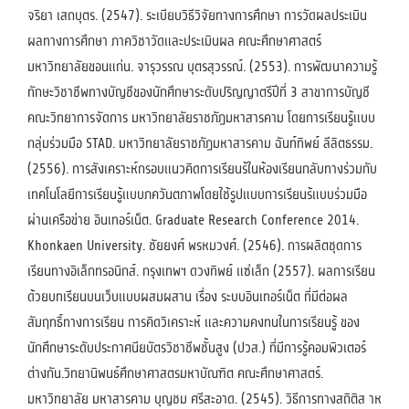
จริยา เสถบุตร. (2547). ระเบียบวิธีวิจัยทางการศึกษา การวัดผลประเมิน
ผลทางการศึกษา ภาควิชาวัดและประเมินผล คณะศึกษาศาสตร์
มหาวิทยาลัยขอนแก่น. จารุวรรณ บุตรสุวรรณ์. (2553). การพัฒนาความรู้
ทักษะวิชาชีพทางบัญชีของนักศึกษาระดับปริญญาตรีปีที่ 3 สาขาการบัญชี
คณะวิทยาการจัดการ มหาวิทยาลัยราชภัฏมหาสารคาม โดยการเรียนรู้แบบ
กลุ่มร่วมมือ STAD. มหาวิทยาลัยราชภัฏมหาสารคาม ฉันท์ทิพย์ ลีลิตธรรม.
(2556). การสังเคราะห์กรอบแนวคิดการเรียนร้ในห้องเรียนกลับทางร่วมกับ
เทคโนโลยีการเรียนรู้แบบภควันตภาพโดยใช้รูปแบบการเรียนร้แบบร่วมมือ
ผ่านเครือข่าย อินเทอร์เน็ต. Graduate Research Conference 2014.
Khonkaen University. ชัยยงศ์ พรหมวงศ์. (2546). การผลิตชุดการ
เรียนทางอิเล็กทรอนิกส์. กรุงเทพฯ ดวงทิพย์ แซ่เล็ก (2557). ผลการเรียน
ด้วยบทเรียนบนเว็บแบบผสมผสาน เรื่อง ระบบอินเทอร์เน็ต ที่มีต่อผล
สัมฤทธิ์ทางการเรียน การคิดวิเคราะห์ และความคงทนในการเรียนรู้ ของ
นักศึกษาระดับประกาศนียบัตรวิชาชีพชั้นสูง (ปวส.) ที่มีการรู้คอมพิวเตอร์
ต่างกัน.วิทยานิพนธ์ศึกษาศาสตรมหาบัณฑิต คณะศึกษาศาสตร์.
มหาวิทยาลัย มหาสารคาม บุญชม ศรีสะอาด. (2545). วิธีการทางสถิติส าห