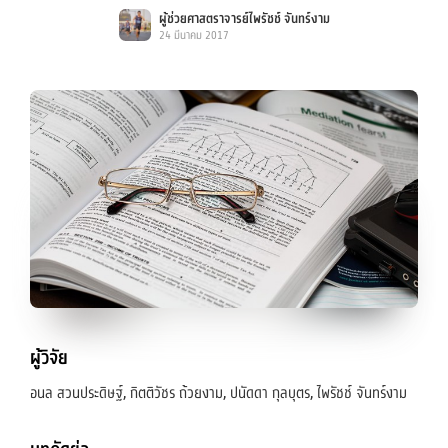
ผู้ช่วยศาสตราจารย์ไพรัชช์ จันทร์งาม
24 มีนาคม 2017
ผู้วิจัย
อนล สวนประดิษฐ์, กิตติวัชร ถ้วยงาม, ปนัดดา กุลบุตร, ไพรัชช์ จันทร์งาม